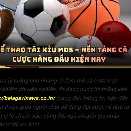
họn lý tưởng cho những ai đam mê cá cược trực
 nghiệm chuyên nghiệp, đa dạng cùng hệ thống kèo
://belagavinews.co.in/
mang đến thông tin trận đấu
ân thiện, giúp người chơi dễ dàng đặt cược và đưa ra
g tỷ lệ chuẩn xác, cùng đội ngũ chuyên gia phân
được tối ưu hóa!