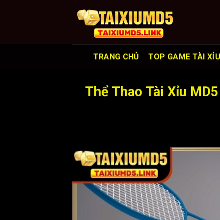
Chuyển
đến
nội
dung
TRANG CHỦ
TOP GAME TÀI XỈ
Thể Thao Tài Xỉu MD5