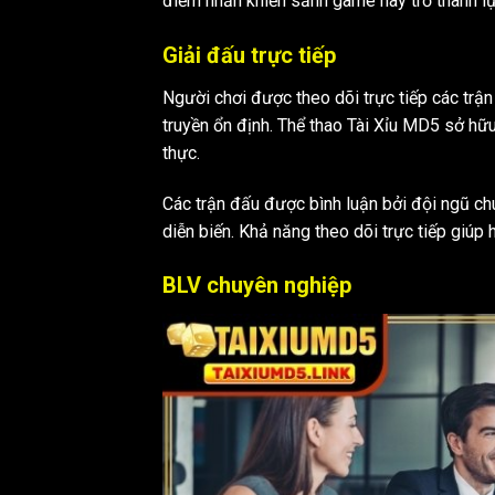
điểm nhấn khiến sảnh game này trở thành lự
Giải đấu trực tiếp
Người chơi được theo dõi trực tiếp các trận
truyền ổn định. Thể thao Tài Xỉu MD5 sở hữ
thực.
Các trận đấu được bình luận bởi đội ngũ chuy
diễn biến. Khả năng theo dõi trực tiếp giúp 
BLV chuyên nghiệp