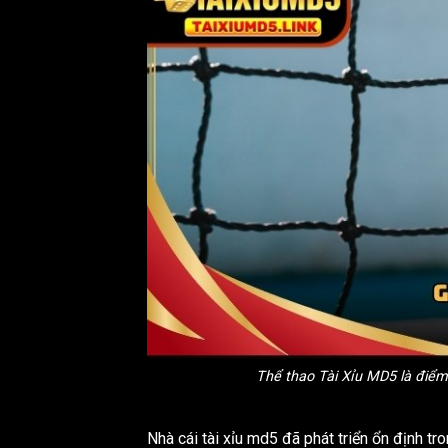
Thể thao Tài Xỉu MD5 là điểm
Nhà cái tài xỉu md5 đã phát triển ổn định t