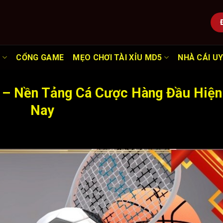
U
CỔNG GAME
MẸO CHƠI TÀI XỈU MD5
NHÀ CÁI UY
 – Nền Tảng Cá Cược Hàng Đầu Hiện
Nay