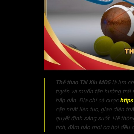
Thể thao Tài Xỉu MD5
là lựa c
tuyến và muốn tận hưởng trải
hấp dẫn. Địa chỉ cá cược
https
cập nhật liên tục, giao diện th
quyết định sáng suốt. Hệ thốn
tích, đảm bảo mọi cơ hội đều 