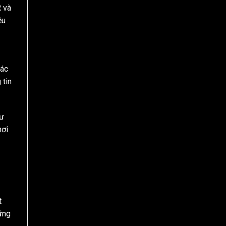
R và
ều
các
 tin
hư
hơi
t
ững