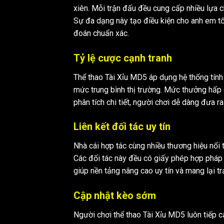
xiên. Mỗi trận đấu đều cung cấp nhiều lựa c
Sự đa dạng này tạo điều kiện cho anh em tố
đoán chuẩn xác.
Tỷ lệ cược cạnh tranh
Thể thao Tài Xỉu MD5 áp dụng hệ thống tín
mức trung bình thị trường. Mức thưởng hấp d
phân tích chi tiết, người chơi dễ dàng đưa ra
Liên kết đối tác uy tín
Nhà cái hợp tác cùng nhiều thương hiệu nổi
Các đối tác này đều có giấy phép hợp pháp
giúp nền tảng nâng cao uy tín và mang lại t
Cập nhật kèo sớm
Người chơi thể thao Tài Xỉu MD5 luôn tiếp 