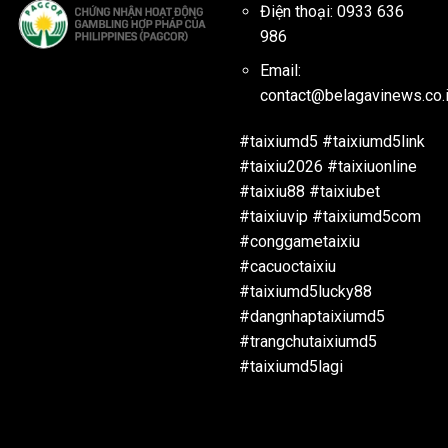
Điện thoại:
0933 636
986
Email:
contact@belagavinews.co.
#taixiumd5 #taixiumd5link
#taixiu2026 #taixiuonline
#taixiu88 #taixiubet
#taixiuvip #taixiumd5com
#conggametaixiu
#cacuoctaixiu
#taixiumd5lucky88
#dangnhaptaixiumd5
#trangchutaixiumd5
#taixiumd5lagi