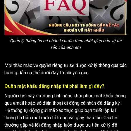
Quản lý thông tin cá nhân là bước then chốt giúp bảo vệ tài
sản của anh em
Mọi thắc mắc về quyền riêng tư sẽ được xử lý thông qua các
hướng dẫn cụ thể dưới đây từ chuyên gia.
Quên mật khẩu đăng nhập thì phải làm gì đây?
Người chơi hãy sử dụng tính năng khôi phục mật khẩu thông
qua email hoặc số điện thoại di động cá nhân đã đăng ký.
Hệ thống tự động gửi mã xác thực giúp bạn thiết lập lại
thông tin bảo mật mới chỉ trong vài giây thao tác. Câu hỏi
thường gặp về lỗi đăng nhập luôn được ưu tiên xử lý để