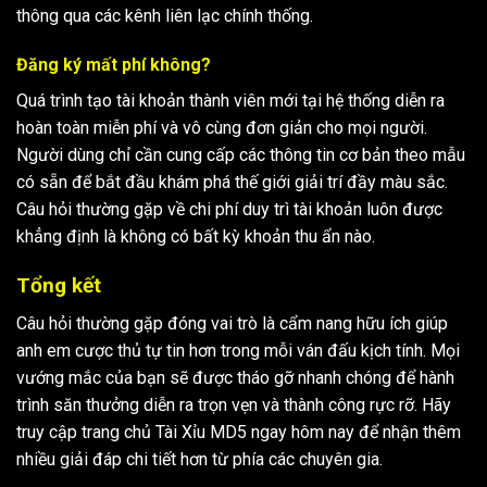
thông qua các kênh liên lạc chính thống.
Đăng ký mất phí không?
Quá trình tạo tài khoản thành viên mới tại hệ thống diễn ra
hoàn toàn miễn phí và vô cùng đơn giản cho mọi người.
Người dùng chỉ cần cung cấp các thông tin cơ bản theo mẫu
có sẵn để bắt đầu khám phá thế giới giải trí đầy màu sắc.
Câu hỏi thường gặp về chi phí duy trì tài khoản luôn được
khẳng định là không có bất kỳ khoản thu ẩn nào.
Tổng kết
Câu hỏi thường gặp đóng vai trò là cẩm nang hữu ích giúp
anh em cược thủ tự tin hơn trong mỗi ván đấu kịch tính. Mọi
vướng mắc của bạn sẽ được tháo gỡ nhanh chóng để hành
trình săn thưởng diễn ra trọn vẹn và thành công rực rỡ. Hãy
truy cập trang chủ Tài Xỉu MD5 ngay hôm nay để nhận thêm
nhiều giải đáp chi tiết hơn từ phía các chuyên gia.