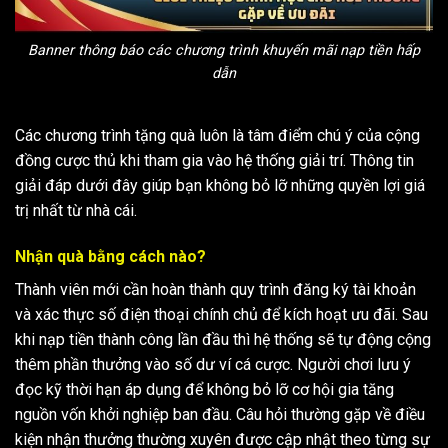
Banner thông báo các chương trình khuyến mãi nạp tiền hấp
dẫn
Các chương trình tặng quà luôn là tâm điểm chú ý của cộng
đồng cược thủ khi tham gia vào hệ thống giải trí. Thông tin
giải đáp dưới đây giúp bạn không bỏ lỡ những quyền lợi giá
trị nhất từ nhà cái.
Nhận quà bằng cách nào?
Thành viên mới cần hoàn thành quy trình đăng ký tài khoản
và xác thực số điện thoại chính chủ để kích hoạt ưu đãi. Sau
khi nạp tiền thành công lần đầu thì hệ thống sẽ tự động cộng
thêm phần thưởng vào số dư ví cá cược. Người chơi lưu ý
đọc kỹ thời hạn áp dụng để không bỏ lỡ cơ hội gia tăng
nguồn vốn khởi nghiệp ban đầu. Câu hỏi thường gặp về điều
kiện nhận thưởng thường xuyên được cập nhật theo từng sự