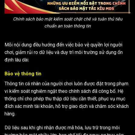
Chính sách bảo mật kiểm soát chặt chẽ và tuân thủ tiêu
chuẩn an toàn thông tin
Mỗi nội dung đều hướng đến việc bảo vệ quyền lợi người
chơi, giảm rủi ro dữ liệu và duy trì môi trường sử dụng ổn
định lâu dài.
Bảo vệ thông tin
Thông tin cá nhân của người chơi luôn được đặt trong phạm
vi kiểm soát nghiêm ngặt theo chính sách đã công bố. Hệ
thống chỉ cho phép thu thập dữ liệu cần thiết, phục vụ mục
đích xác minh tài khoản, hỗ trợ giao dịch và chăm sóc khách
hàng.
Dữ liệu sau khi ghi nhận được mã hóa, lưu trữ trong môi