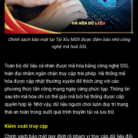
Chính sách bảo mật tại Tài Xỉu MD5 được đảm bảo nhờ công
nghệ mã hoá SSL
Toàn bộ dữ liệu cá nhân được mã hóa bằng công nghệ SSL
hiện đại nhằm ngăn chặn truy cập trái phép. Hệ thống mã
hóa được cập nhật thường xuyên để thích ứng với các
phương thức tấn công mạng ngày càng phức tạp. Thông tin
sau khi mã hóa chỉ có thể giải mã bởi hệ thống được cấp
quyền hợp lệ. Nhờ vậy, dữ liệu người chơi luôn duy trì trạng
thái an toàn trong suốt quá trình truyền tải và lưu trữ.
Kiểm soát truy cập
Chính sách bảo mật quy định rõ phạm vi truy cập dữ liệu đối