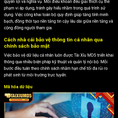
quyền lợi và nghĩa vụ. Mỗi điều khoản đều giải thích cụ thể
phạm vi áp dụng, tránh gây hiểu nhầm trong quá trình sử
dụng. Việc công khai toàn bộ quy định giúp tăng tính minh
bạch, đồng thời tạo nền tảng tin cậy lâu dài giữa nền tảng và
cộng đồng người tham gia.
Cách nhà cái bảo vệ thông tin cá nhân qua
chính sách bảo mật
Việc bảo vệ dữ liệu cá nhân luôn được Tài Xỉu MD5 triển khai
thông qua nhiều biện pháp kỹ thuật và quản lý nội bộ. Mỗi
bước đều tuân theo chính sách nhằm hạn chế tối đa rủi ro
phát sinh từ môi trường trực tuyến:
Mã hóa dữ liệu