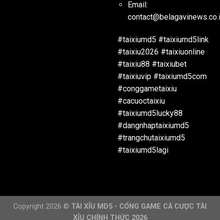
Email:
contact@belagavinews.co.
#taixiumd5 #taixiumd5link
#taixiu2026 #taixiuonline
#taixiu88 #taixiubet
#taixiuvip #taixiumd5com
#conggametaixiu
#cacuoctaixiu
#taixiumd5lucky88
#dangnhaptaixiumd5
#trangchutaixiumd5
#taixiumd5lagi
Copyright 2026 ©
TÀI XỈU MD5 - CỔNG GAME CÁ CƯỢC TÀI
XỈU CHÍNH THỨC 2026