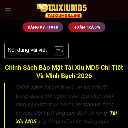
Chuyển
đến
nội
dung
ĐĂNG KÝ +199K
HOÀN TRẢ 5%
Nội dung vài viết
Chính Sách Bảo Mật Tài Xỉu MD5 Chi Tiết
Và Minh Bạch 2026
Chính sách bảo mật giữ vai trò cốt lõi
trong quá trình người chơi lựa chọn nền
tảng cá cược trực tuyến an toàn và đáng
tin cậy. Với hệ thống quy định rõ ràng,
Tài
Xỉu MD5
xây dựng niềm tin thông qua