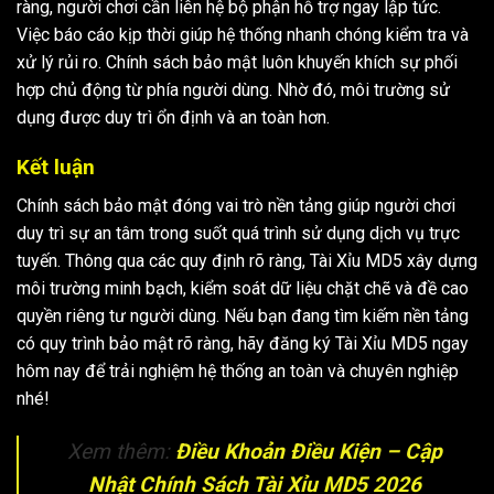
ràng, người chơi cần liên hệ bộ phận hỗ trợ ngay lập tức.
Việc báo cáo kịp thời giúp hệ thống nhanh chóng kiểm tra và
xử lý rủi ro. Chính sách bảo mật luôn khuyến khích sự phối
hợp chủ động từ phía người dùng. Nhờ đó, môi trường sử
dụng được duy trì ổn định và an toàn hơn.
Kết luận
Chính sách bảo mật đóng vai trò nền tảng giúp người chơi
duy trì sự an tâm trong suốt quá trình sử dụng dịch vụ trực
tuyến. Thông qua các quy định rõ ràng, Tài Xỉu MD5 xây dựng
môi trường minh bạch, kiểm soát dữ liệu chặt chẽ và đề cao
quyền riêng tư người dùng. Nếu bạn đang tìm kiếm nền tảng
có quy trình bảo mật rõ ràng, hãy đăng ký Tài Xỉu MD5 ngay
hôm nay để trải nghiệm hệ thống an toàn và chuyên nghiệp
nhé!
Xem thêm:
Điều Khoản Điều Kiện – Cập
Nhật Chính Sách Tài Xỉu MD5 2026