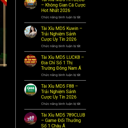
Tài
Săn
– Không Gian Cá Cược
Xỉu
Hũ
Hot Nhất 2026
MD5
Cực
ở
Chức năng bình luận bị tắt
–
Đỉnh
Tài
Chiến
Năm
Xỉu
Thuật
2026
Tài Xỉu MD5 Kuwin –
MD5
Săn
Trải Nghiệm Sảnh
HITCLUB
Boss
Cược Uy Tín 2026
–
Đại
ở
Chức năng bình luận bị tắt
Không
Dương
Tài
Gian
2026
Xỉu
Cá
Tài Xỉu MD5 LUCK8 –
MD5
Cược
Địa Chỉ Số 1 Thị
Kuwin
Hot
Trường Đông Nam Á
–
Nhất
ở
Chức năng bình luận bị tắt
Trải
2026
Tài
Nghiệm
Xỉu
Sảnh
Tài Xỉu MD5 F88 –
MD5
Cược
Trải Nghiệm Sảnh
LUCK8
Uy
Cược Uy Tín 2026
–
Tín
ở
Chức năng bình luận bị tắt
Địa
2026
Tài
Chỉ
Xỉu
Số
Tài Xỉu MD5 789CLUB
MD5
1
– Game Đổi Thưởng
F88
Thị
Số 1 Châu Á
–