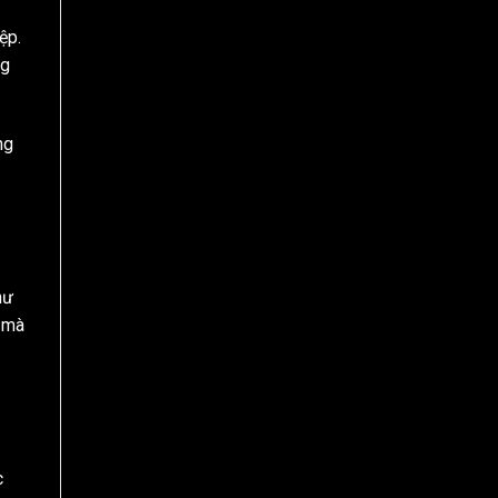
ệp.
ng
ng
hư
t mà
c