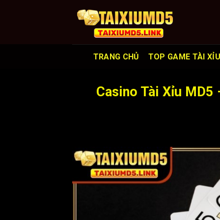
Chuyển
đến
nội
dung
TRANG CHỦ
TOP GAME TÀI XỈ
Casino Tài Xỉu MD5