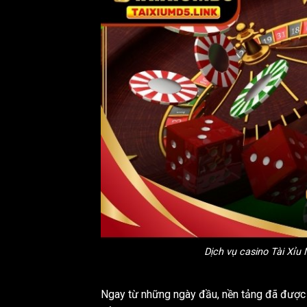
Dịch vụ casino Tài Xỉ
Ngay từ những ngày đầu, nền tảng đã được 