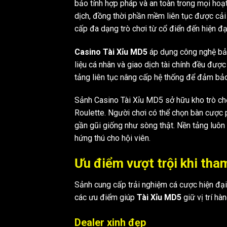
bảo tính hợp pháp và an toàn trong mọi hoạ
dịch, đồng thời phần mềm liên tục được cải 
cấp đa dạng trò chơi từ cổ điển đến hiện đ
Casino Tài Xỉu MD5
áp dụng công nghệ bảo
liệu cá nhân và giao dịch tài chính đều đư
tảng liên tục nâng cấp hệ thống để đảm bảo
Sảnh Casino Tài Xỉu MD5 sở hữu kho trò chơ
Roulette. Người chơi có thể chọn bàn cược 
gần gũi giống như sòng thật. Nền tảng luôn
hứng thú cho hội viên.
Ưu điểm vượt trội khi tha
Sảnh cung cấp trải nghiệm cá cược hiện đại,
các ưu điểm giúp
Tài Xỉu MD5
giữ vị trí hà
Dealer xinh đẹp