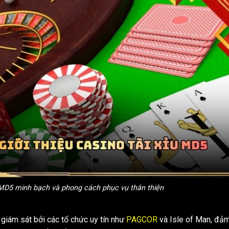
u MD5 minh bạch và phong cách phục vụ thân thiện
giám sát bởi các tổ chức uy tín như
PAGCOR
và Isle of Man, đả