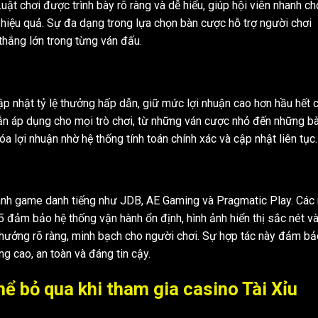
uật chơi được trình bày rõ ràng và dễ hiểu, giúp hội viên nhanh c
 hiệu quả. Sự đa dạng trong lựa chọn bàn cược hỗ trợ người chơi
i thắng lớn trong từng ván đấu.
ập nhật tỷ lệ thưởng hấp dẫn, giữ mức lợi nhuận cao hơn hầu hết 
ẫn áp dụng cho mọi trò chơi, từ những ván cược nhỏ đến những b
a lợi nhuận nhờ hệ thống tính toán chính xác và cập nhật liên tục.
ành game danh tiếng như JDB, AE Gaming và Pragmatic Play. Các
đảm bảo hệ thống vận hành ổn định, hình ảnh hiển thị sắc nét v
ả thưởng rõ ràng, minh bạch cho người chơi. Sự hợp tác này đảm b
g cao, an toàn và đáng tin cậy.
 bỏ qua khi tham gia casino Tài Xỉu