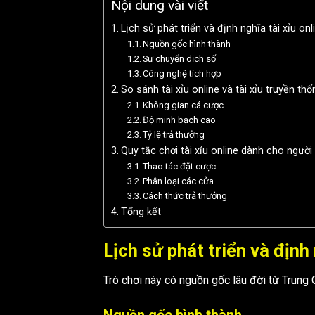
Nội dung vài viết
Lịch sử phát triển và định nghĩa tài xỉu onl
Nguồn gốc hình thành
Sự chuyển dịch số
Công nghệ tích hợp
So sánh tài xỉu online và tài xỉu truyền thốn
Không gian cá cược
Độ minh bạch cao
Tỷ lệ trả thưởng
Quy tắc chơi tài xỉu online dành cho người
Thao tác đặt cược
Phân loại các cửa
Cách thức trả thưởng
Tổng kết
Lịch sử phát triển và định 
Trò chơi này có nguồn gốc lâu đời từ Trung 
Nguồn gốc hình thành