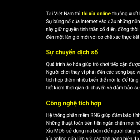
Tại Việt Nam thì
tài xỉu online
thường xuất h
Sự bùng nổ của internet vào đầu những năm 
này giữ nguyên tinh thần cổ điển, đồng th
đến một làn gió mới với cơ chế xác thực kế
Sự chuyển dịch số
Quá trình ảo hóa giúp trò chơi tiếp cận đượ
Người chơi thay vì phải đến các sòng bạc vật
tích hợp thêm nhiều biến thể mới lạ để tăn
tiết kiệm thời gian di chuyển và đảm bảo sự
Công nghệ tích hợp
Hệ thống phần mềm RNG giúp đảm bảo tính k
Những thuật toán tiên tiến ngăn chặn mọi hà
Xỉu MD5 sử dụng mã băm để người dùng có t
xỉu online gắn liền với các tính năng hiện đạ