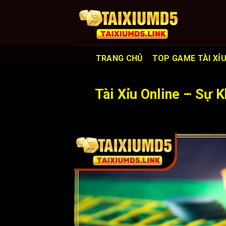
Chuyển
đến
nội
dung
TRANG CHỦ
TOP GAME TÀI XỈ
Tài Xỉu Online – Sự 