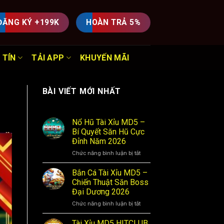
ĐĂNG KÝ +199K
HOÀN TRẢ 5%
 TÍN
TẢI APP
KHUYẾN MÃI
BÀI VIẾT MỚI NHẤT
Nổ Hũ Tài Xỉu MD5 –
Bí Quyết Săn Hũ Cực
Đỉnh Năm 2026
ở
Chức năng bình luận bị tắt
Nổ
Hũ
Bắn Cá Tài Xỉu MD5 –
Tài
Chiến Thuật Săn Boss
Xỉu
Đại Dương 2026
MD5
ở
Chức năng bình luận bị tắt
–
Bắn
Bí
Cá
Quyết
Tài Xỉu MD5 HITCLUB