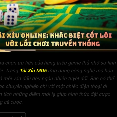
lựa chọn ưu tiên của hàng triệu game thủ nhờ sự linh
ội. Trang
Tài Xỉu MD5
ứng dụng công nghệ mã hóa
 mỗi ván đấu đều ngẫu nhiên tuyệt đối. Bạn có thể
c chuyên nghiệp chỉ với một chiếc điện thoại di
ân tích những điểm mới lạ giúp hình thức đặt cược
ng cá cược.