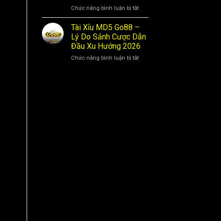
Trường
ở
Chức năng bình luận bị tắt
Trải
Đông
Tài
Nghiệm
Nam
Xỉu
Sảnh
Á
Tài Xỉu MD5 Go88 –
MD5
Cược
Lý Do Sảnh Cược Dẫn
789CLUB
Uy
Đầu Xu Hướng 2026
–
Tín
ở
Chức năng bình luận bị tắt
Game
2026
Tài
Đổi
Xỉu
Thưởng
MD5
Số
Go88
1
–
Châu
Lý
Á
Do
Sảnh
Cược
Dẫn
Đầu
Xu
Hướng
2026