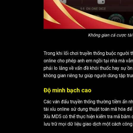
Không gian cá cược tài x
Trong khi lối chơi truyền thống buộc người 
online cho phép anh em ngồi tại nhà mà vẫ
phải lo lắng về vấn đề khói thuốc hay sự ồ
không gian riêng tư giúp người dùng tập tru
Độ minh bạch cao
Các ván đấu truyền thống thường tiềm ẩn nhiề
tài xỉu online sử dụng thuật toán mã hóa để
Xỉu MD5 có thể thực hiện kiểm tra mã băm đ
lưu trữ mọi dữ liệu giao dịch một cách công