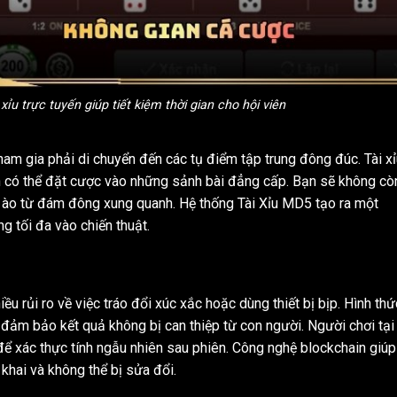
ỉu trực tuyến giúp tiết kiệm thời gian cho hội viên
tham gia phải di chuyển đến các tụ điểm tập trung đông đúc. Tài x
n có thể đặt cược vào những sảnh bài đẳng cấp. Bạn sẽ không cò
n ào từ đám đông xung quanh. Hệ thống Tài Xỉu MD5 tạo ra một
ng tối đa vào chiến thuật.
u rủi ro về việc tráo đổi xúc xắc hoặc dùng thiết bị bịp. Hình thứ
 đảm bảo kết quả không bị can thiệp từ con người. Người chơi tại
ể xác thực tính ngẫu nhiên sau phiên. Công nghệ blockchain giúp
 khai và không thể bị sửa đổi.