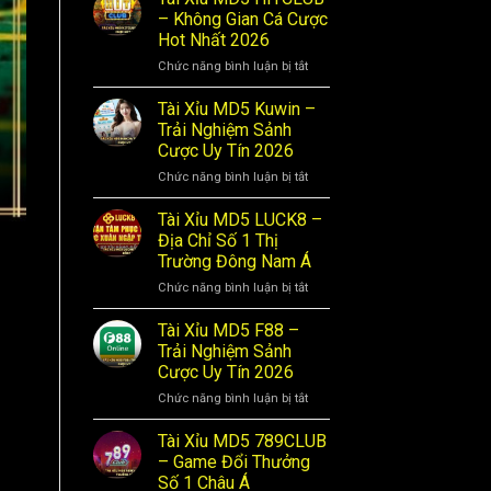
Tài
Săn
– Không Gian Cá Cược
Xỉu
Hũ
Hot Nhất 2026
MD5
Cực
ở
Chức năng bình luận bị tắt
–
Đỉnh
Tài
Chiến
Năm
Xỉu
Thuật
2026
Tài Xỉu MD5 Kuwin –
MD5
Săn
Trải Nghiệm Sảnh
HITCLUB
Boss
Cược Uy Tín 2026
–
Đại
ở
Chức năng bình luận bị tắt
Không
Dương
Tài
Gian
2026
Xỉu
Cá
Tài Xỉu MD5 LUCK8 –
MD5
Cược
Địa Chỉ Số 1 Thị
Kuwin
Hot
Trường Đông Nam Á
–
Nhất
ở
Chức năng bình luận bị tắt
Trải
2026
Tài
Nghiệm
Xỉu
Sảnh
Tài Xỉu MD5 F88 –
MD5
Cược
Trải Nghiệm Sảnh
LUCK8
Uy
Cược Uy Tín 2026
–
Tín
ở
Chức năng bình luận bị tắt
Địa
2026
Tài
Chỉ
Xỉu
Số
Tài Xỉu MD5 789CLUB
MD5
1
– Game Đổi Thưởng
F88
Thị
Số 1 Châu Á
–