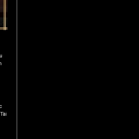
ỉu
n
c
 Tài